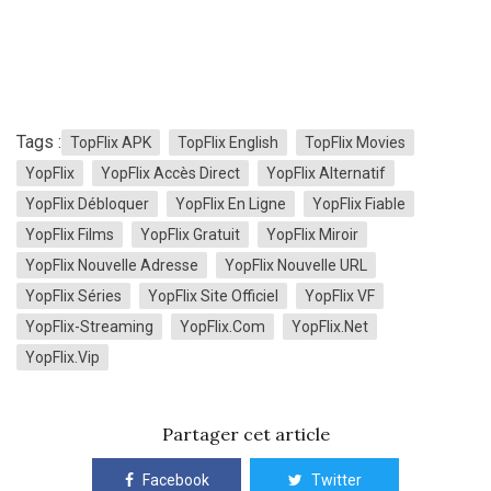
Tags :
TopFlix APK
TopFlix English
TopFlix Movies
YopFlix
YopFlix Accès Direct
YopFlix Alternatif
YopFlix Débloquer
YopFlix En Ligne
YopFlix Fiable
YopFlix Films
YopFlix Gratuit
YopFlix Miroir
YopFlix Nouvelle Adresse
YopFlix Nouvelle URL
YopFlix Séries
YopFlix Site Officiel
YopFlix VF
YopFlix-Streaming
YopFlix.com
YopFlix.net
YopFlix.vip
Partager cet article
Facebook
Twitter