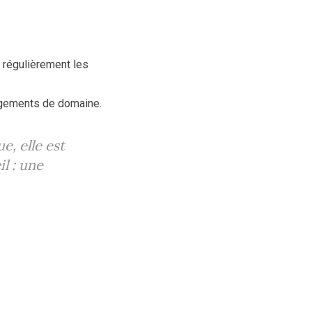
 régulièrement les
angements de domaine.
, elle est
l : une