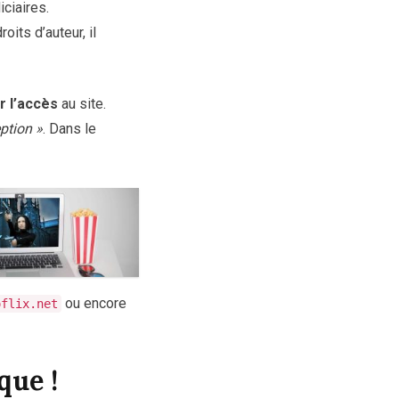
iciaires.
oits d’auteur, il
r l’accès
au site.
eption »
. Dans le
ou encore
oflix.net
que !