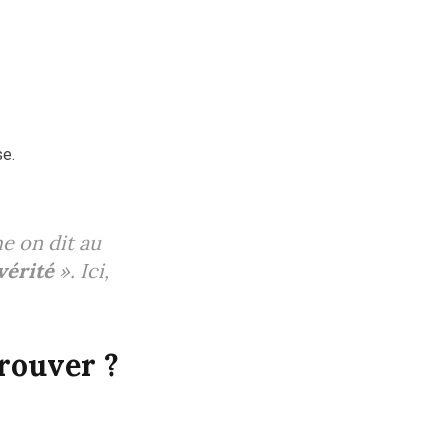
se.
me on dit au
vérité
»
. Ici,
trouver ?