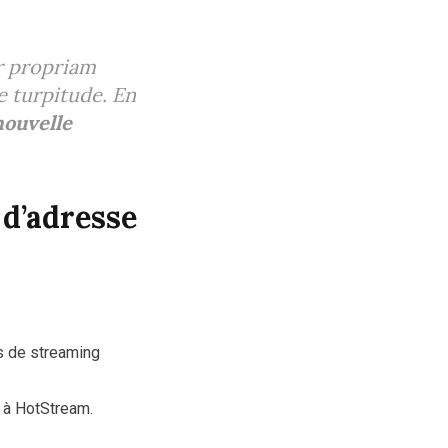
r propriam
e turpitude. En
nouvelle
d’adresse
es de streaming
à HotStream.