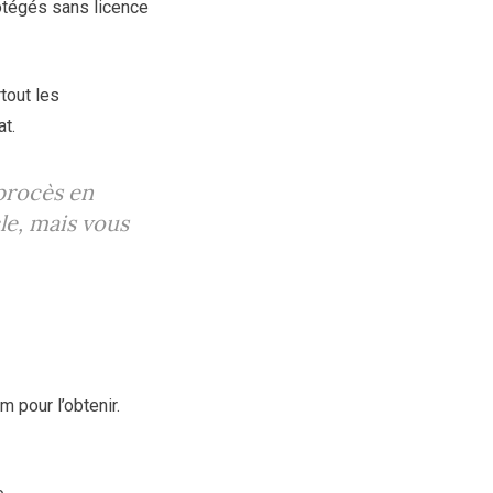
otégés sans licence
rtout les
t.
 procès en
le, mais vous
 pour l’obtenir.