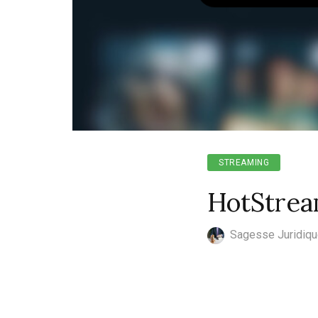
STREAMING
HotStrea
Sagesse Juridiq