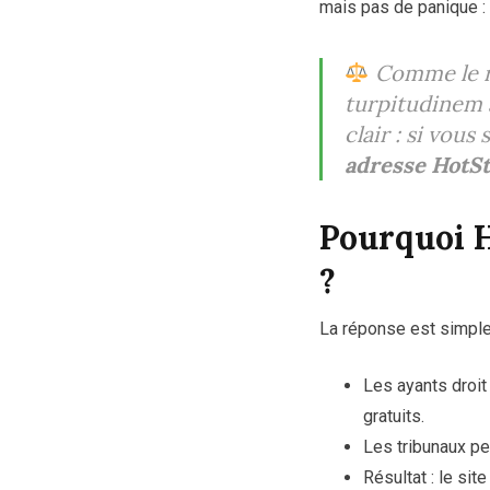
mais pas de panique :
Comme le ra
turpitudinem 
clair : si vou
adresse HotS
Pourquoi H
?
La réponse est simple
Les ayants droit
gratuits.
Les tribunaux pe
Résultat : le si