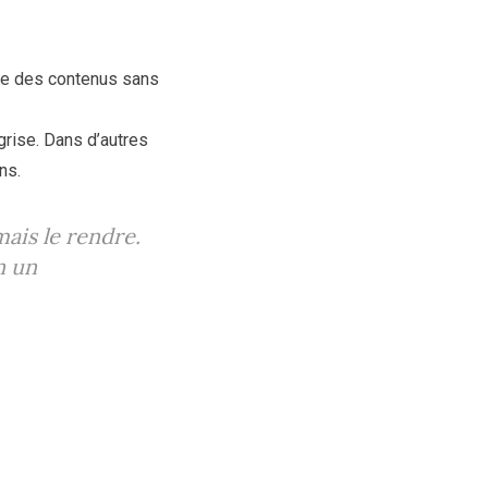
use des contenus sans
grise. Dans d’autres
ns.
ais le rendre.
n un