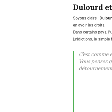
Dulourd et 
Soyons clairs :
Dulour
en avoir les droits.
Dans certains pays,
l’
juridictions, le simpl
C’est comme em
Vous pensez qu
détournement