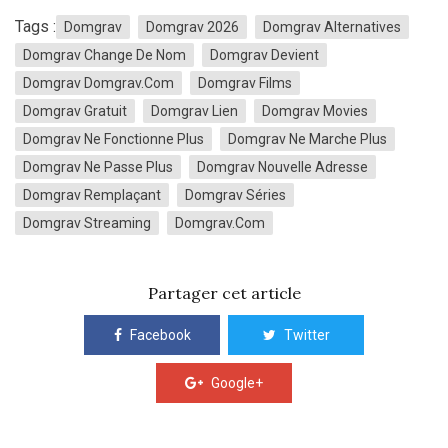
Tags :
Domgrav
Domgrav 2026
Domgrav Alternatives
Domgrav Change De Nom
Domgrav Devient
Domgrav Domgrav.com
Domgrav Films
Domgrav Gratuit
Domgrav Lien
Domgrav Movies
Domgrav Ne Fonctionne Plus
Domgrav Ne Marche Plus
Domgrav Ne Passe Plus
Domgrav Nouvelle Adresse
Domgrav Remplaçant
Domgrav Séries
Domgrav Streaming
Domgrav.com
Partager cet article
Facebook
Twitter
Google+