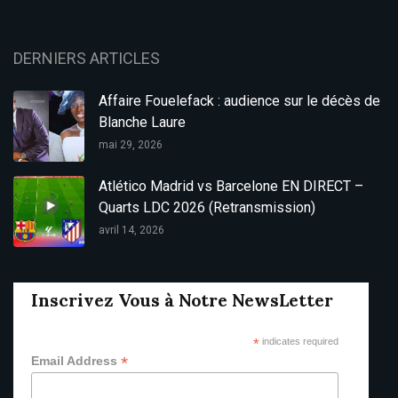
DERNIERS ARTICLES
Affaire Fouelefack : audience sur le décès de
Blanche Laure
mai 29, 2026
Atlético Madrid vs Barcelone EN DIRECT –
Quarts LDC 2026 (Retransmission)
avril 14, 2026
Inscrivez Vous à Notre NewsLetter
*
indicates required
*
Email Address