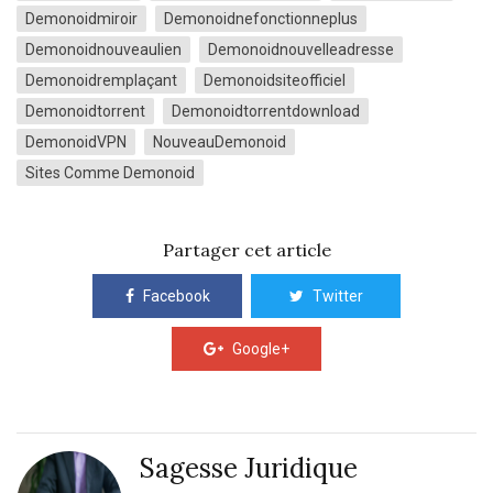
Demonoidmiroir
Demonoidnefonctionneplus
Demonoidnouveaulien
Demonoidnouvelleadresse
Demonoidremplaçant
Demonoidsiteofficiel
Demonoidtorrent
Demonoidtorrentdownload
DemonoidVPN
NouveauDemonoid
Sites Comme Demonoid
Partager cet article
Facebook
Twitter
Google+
Sagesse Juridique