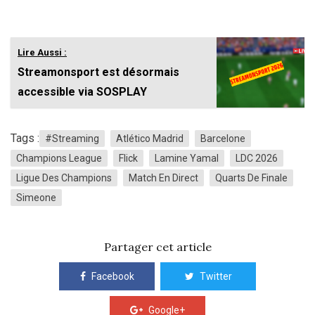
Lire Aussi :
Streamonsport est désormais
accessible via SOSPLAY
Tags :
#streaming
Atlético Madrid
Barcelone
Champions League
Flick
Lamine Yamal
LDC 2026
Ligue Des Champions
Match En Direct
Quarts De Finale
Simeone
Partager cet article
Facebook
Twitter
Google+