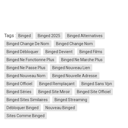
Tags :
Binged
Binged 2025
Binged Alternatives
Binged Change De Nom
Binged Change Nom
Binged Débloquer
Binged Devient
Binged Films
Binged Ne Fonctionne Plus
Binged Ne Marche Plus
Binged Ne Passe Plus
Binged Nouveau Lien
Binged Nouveau Nom
Binged Nouvelle Adresse
Binged Officiel
Binged Remplaçant
Binged Sans Vpn
Binged Séries
Binged Site Miroir
Binged Site Officiel
Binged Sites Similaires
Binged Streaming
Débloquer Binged
Nouveau Binged
Sites Comme Binged