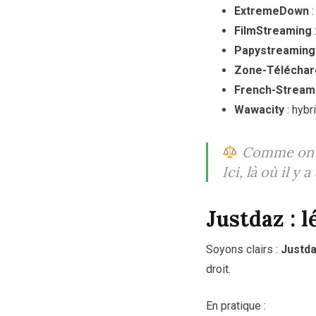
ExtremeDown
:
FilmStreaming
Papystreaming
Zone-Télécha
French-Stream
Wawacity
: hybr
Comme on d
Ici, là où il y
Justdaz : l
Soyons clairs :
Justda
droit.
En pratique :