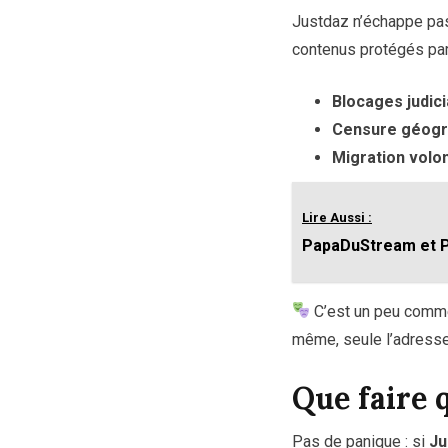
Justdaz n’échappe pas 
contenus protégés par 
Blocages judici
Censure géogr
Migration volo
Lire Aussi :
PapaDuStream et P
C’est un peu comme
même, seule l’adress
Que faire 
Pas de panique : si
Ju