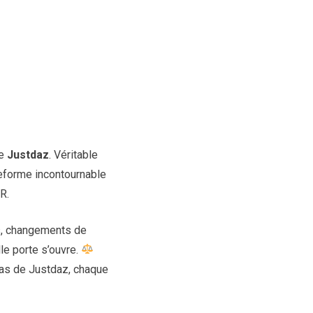
ue
Justdaz
. Véritable
eforme incontournable
R.
es, changements de
le porte s’ouvre.
 cas de Justdaz, chaque