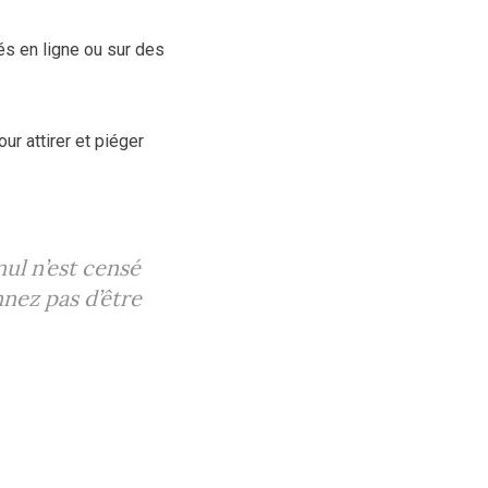
s en ligne ou sur des
ur attirer et piéger
ul n’est censé
nnez pas d’être