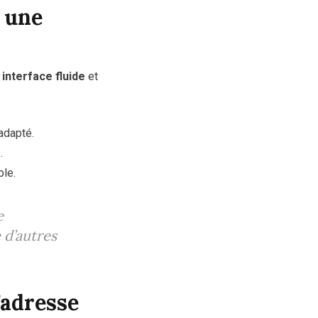
 une
e
interface fluide
et
adapté.
.
ble.
e
 d’autres
’adresse