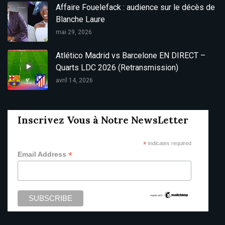
Affaire Fouelefack : audience sur le décès de
Blanche Laure
mai 29, 2026
Atlético Madrid vs Barcelone EN DIRECT –
Quarts LDC 2026 (Retransmission)
avril 14, 2026
Inscrivez Vous à Notre NewsLetter
*
indicates required
*
Email Address